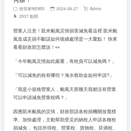
稅管家NEWS!
2024-08-27
Admin
2537 點閱
營業人注意！凱米颱風災情損害減免看這裡
凱米颱
風造成災損不斷該如何後續處理是一大重點！
快來
看看財政部怎麼說！
👀
「今年颱風災情如此嚴重，有稅負可以減免嗎？」
「可以減免的稅有哪些？淹水救助金如何申請
?
」
「我是小規格營業人，颱風天那幾天我都沒有營業
可以申請減免營業稅嗎？」
因應凱米颱風的災情，財政部請各稅捐機關放寬標
準、加快處理，主動幫助受災的納稅人申請各種稅
捐減免，
包括所得稅、營業稅、貨物稅、菸酒稅、